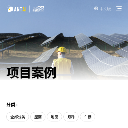
中文版

驭光-Simple
项目案例
AT-Spark
彩钢瓦屋顶
驭光-Universal
瓦屋顶
常规地面
SmartTrail
水泥屋顶
分类 :
车棚
EPC
TPO 屋顶
全部分类
屋面
地面
跟踪
车棚
地面垂直
业主&开发商
BIPV