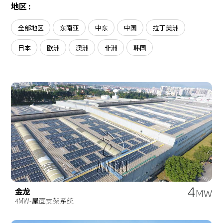
关于我们
地区 :
农光互补
分销商
阳台
项目案例
渔光互补
全部地区
东南亚
中东
中国
拉丁美洲
SnapFit快装系统
新闻
日本
欧洲
澳洲
非洲
韩国
联系我们
4
金龙
MW
4MW-屋面支架系统