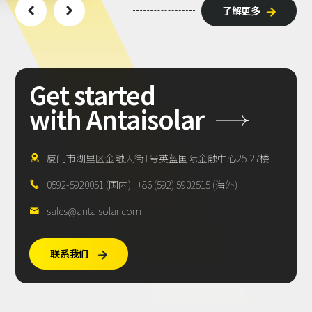
了解更多











Get
started
with
Antaisolar
厦门市湖里区金融大街1号英蓝国际金融中心25-27楼

0592-5920051 (国内) | +86 (592) 5902515 (海外)

sales@antaisolar.com

联系我们
