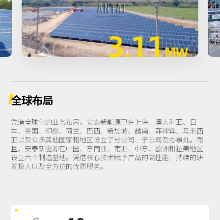
2468.
W
全球布局
凭借全球化的业务布局，安泰新能源已在上海、澳大利亚、日
本、美国、印度、荷兰、巴西、新加坡、越南、菲律宾、马来西
亚以及众多其他国家和地区设立了分公司、子公司及办事处。而
且，安泰新能源在中国、东南亚、南亚、中东、欧洲和拉美地区
设立六个制造基地。凭借核心技术赋予产品的高性能、持续的研
发投入以及全方位的优质服务。