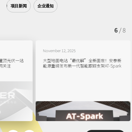
项目新闻
企业通知
6
/
8
November 12, 2025
October 17
大型地面电站“最优解”全新面世！安泰新
大漠长河，火
能源重磅发布新一代智能跟踪支架AT-Spark
品发布会
April 09, 2026
June 12, 2026
February 06, 2023
June 07, 2023
April 01, 20
June 03, 20
January 10,
June 07, 20
「绿能视界」光伏板下土鸭肥，鸭子都爱这
展会预告｜携手安泰新能源共赴 Intersolar
开门红！安泰新能源拿下巴西187MW跟踪支
安泰新能源2021年度碳排放核查报告
「绿能视界
首日高光 |
4MW+6
安泰新能源
片“天”
Europe 2026，以创新驱动绿能未来
架项目！
方案怎么
系列产品展
签约仪式