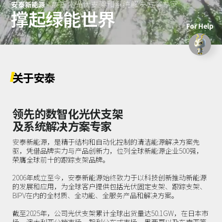
- 数智化光伏支架和系统解决方案专家
关于我们
安泰新能源
农光互补
撑起绿能世界
分销商
阳台
项目案例
渔光互补
For Help
SnapFit快装系统
新闻
联系我们
关于安泰
领先的数智化光伏支架
及系统解决方案专家
安泰新能源，是精于结构和自动化控制的清洁能源解决方案先
驱，凭借品牌实力与产品创新力，位列全球新能源企业500强，
荣膺全球前十的跟踪支架品牌。
2006年成立至今，安泰新能源始终致力于以科技创新推动新能源
的发展和应用，为全球客户提供包括光伏固定支架、跟踪支架、
BIPV在内的全材质、全功能、全服务产品和解决方案。
截至2025年，公司光伏支架累计全球出货量达50.1GW，在日本市
场、澳大利亚分销市场、智利分布式市场、墨西哥以及东南亚等