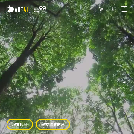
中文版

驭光-Simple
AT-Spark
彩钢瓦屋顶
驭光-Universal
瓦屋顶
常规地面
SmartTrail
水泥屋顶
车棚
EPC
TPO 屋顶
观看视频
提交留资信息
地面垂直
业主&开发商
BIPV