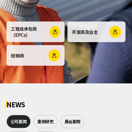
工程总承包商
开发商及业主


（EPCs）
经销商

NEWS
公司新闻
案例研究
展会新闻