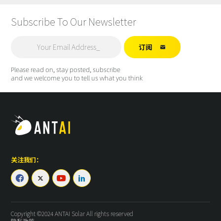
Subscribe To Our Newsletter
订阅

Please read on, stay posted, subscribe
and we welcome you to tell us what you think
关注我们：




Copyright ©2024 ANTAI Solar All rights reserved