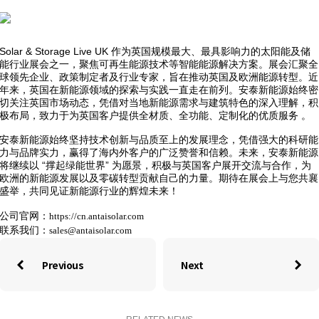
Solar & Storage Live UK 作为英国规模最大、最具影响力的太阳能及储
能行业展会之一，聚焦可再生能源技术等智能能源解决方案。展会汇聚全
球领先企业、政策制定者及行业专家，旨在推动英国及欧洲能源转型。近
年来，英国在新能源领域的探索与实践一直走在前列。安泰新能源始终密
切关注英国市场动态，凭借对当地新能源需求与建筑特色的深入理解，积
极布局，致力于为英国客户提供全材质、全功能、定制化的优质服务 。
安泰新能源始终坚持技术创新与品质至上的发展理念，凭借强大的科研能
力与品牌实力，赢得了海内外客户的广泛赞誉和信赖。未来，安泰新能源
将继续以 “撑起绿能世界” 为愿景，积极与英国客户展开交流与合作，为
欧洲的新能源发展以及零碳转型贡献自己的力量。期待在展会上与您共襄
盛举，共同见证新能源行业的辉煌未来！
公司官网：
https://cn.antaisolar.com
联系我们：
sales@antaisolar.com
Previous
Next

