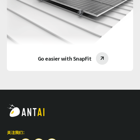
Go easier with SnapFit

关注我们：