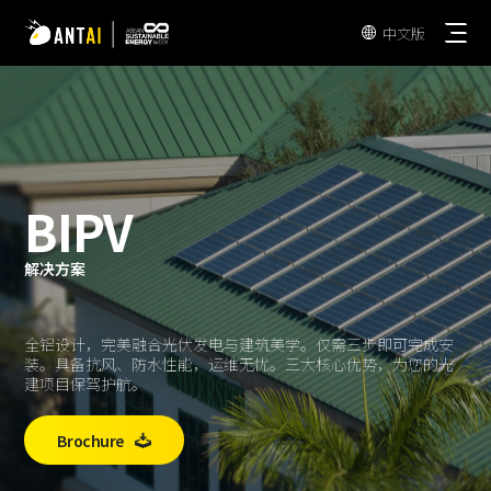
中文版

BIPV
驭光-Simple
解决方案
AT-Spark
彩钢瓦屋顶
驭光-Universal
全铝设计，完美融合光伏发电与建筑美学。仅需三步即可完成安
瓦屋顶
装。具备抗风、防水性能，运维无忧。三大核心优势，为您的光
常规地面
SmartTrail
建项目保驾护航。
水泥屋顶
车棚
EPC
TPO 屋顶
Brochure

地面垂直
业主&开发商
BIPV