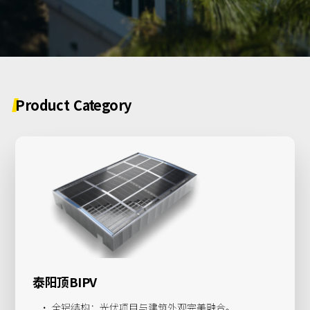
关于我们
农光互补
分销商
阳台
项目案例
渔光互补
SnapFit快装系统
新闻
联系我们
Product
Category
泰阳顶BIPV
· 全铝结构：光伏项目与建筑外观完美融合。